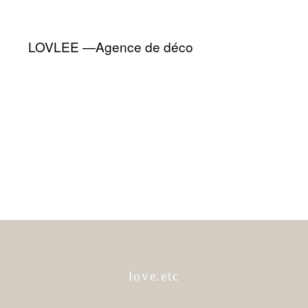
LOVLEE —​​​​​​​​ Agence de déco
love.etc