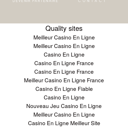
DEVENIR PARTENAIRE
CONTACT
Quality sites
Meilleur Casino En Ligne
Meilleur Casino En Ligne
Casino En Ligne
Casino En Ligne France
Casino En Ligne France
Meilleur Casino En Ligne France
Casino En Ligne Fiable
Casino En Ligne
Nouveau Jeu Casino En Ligne
Meilleur Casino En Ligne
Casino En Ligne Meilleur Site