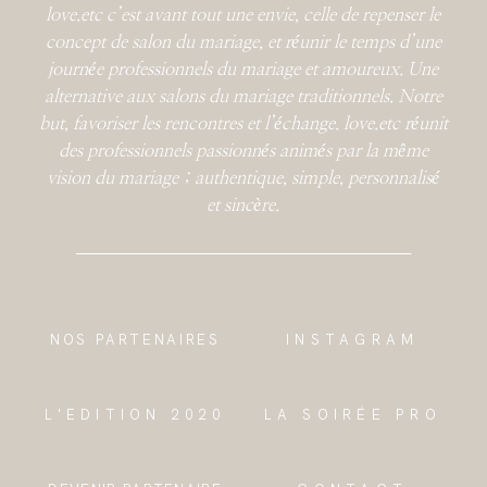
love.etc c’est avant tout une envie, celle de repenser le
concept de salon du mariage, et réunir le temps d’une
journée professionnels du mariage et amoureux. Une
alternative aux salons du mariage traditionnels. Notre
but, favoriser les rencontres et l’échange. love.etc réunit
des professionnels passionnés animés par la même
vision du mariage ; authentique, simple, personnalisé
et sincère.
NOS PARTENAIRES
INSTAGRAM
L'EDITION 2020
LA SOIRÉE PRO