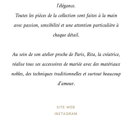
l'élégance.
Toutes les pièces de la collection sont faites à la main
avec passion, sensibilité et une attention particulière à
chaque détail.
Au sein de son atelier proche de Paris, Rita, la créatrice,
réalise tous ses accessoires de mariée avec des matériaux
nobles, des techniques traditionnelles et surtout beaucoup
d’amour.
SITE
WEB
INSTAGRAM