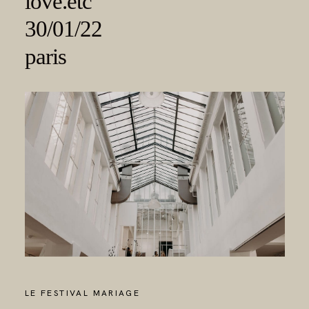
love.etc
30/01/22
paris
LE FESTIVAL MARIAGE