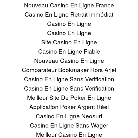
Nouveau Casino En Ligne France
Casino En Ligne Retrait Immédiat
Casino En Ligne
Casino En Ligne
Site Casino En Ligne
Casino En Ligne Fiable
Nouveau Casino En Ligne
Comparateur Bookmaker Hors Arjel
Casino En Ligne Sans Verification
Casino En Ligne Sans Verification
Meilleur Site De Poker En Ligne
Application Poker Argent Réel
Casino En Ligne Neosurf
Casino En Ligne Sans Wager
Meilleur Casino En Ligne