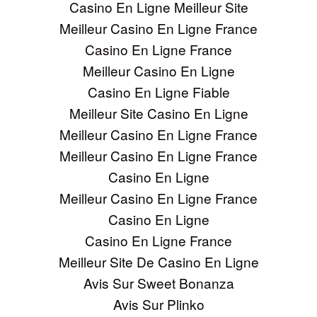
Casino En Ligne Meilleur Site
Meilleur Casino En Ligne France
Casino En Ligne France
Meilleur Casino En Ligne
Casino En Ligne Fiable
Meilleur Site Casino En Ligne
Meilleur Casino En Ligne France
Meilleur Casino En Ligne France
Casino En Ligne
Meilleur Casino En Ligne France
Casino En Ligne
Casino En Ligne France
Meilleur Site De Casino En Ligne
Avis Sur Sweet Bonanza
Avis Sur Plinko