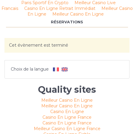
Paris Sportif En Crypto
Meilleur Casino Live
Francais
Casino En Ligne Retrait Immédiat
Meilleur Casino
En Ligne
Meilleur Casino En Ligne
RÉSERVATIONS
Cet évènement est terminé
Choix de la langue
Quality sites
Meilleur Casino En Ligne
Meilleur Casino En Ligne
Casino En Ligne
Casino En Ligne France
Casino En Ligne France
Meilleur Casino En Ligne France