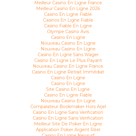
Meilleur Casino En Ligne France
Meilleur Casino En Ligne 2026
Casino En Ligne Fiable
Casinos En Ligne Fiable
Casino Fiable En Ligne
Olympe Casino Avis
Casino En Ligne
Nouveau Casino En Ligne
Nouveau Casino En Ligne
Casino En Ligne Sans Wager
Casino En Ligne Le Plus Payant
Nouveau Casino En Ligne France
Casino En Ligne Retrait Immédiat
Casino En Ligne
Casino En Ligne
Site Casino En Ligne
Casino En Ligne Fiable
Nouveau Casino En Ligne
Comparateur Bookmaker Hors Arjel
Casino En Ligne Sans Verification
Casino En Ligne Sans Verification
Meilleur Site De Poker En Ligne
Application Poker Argent Réel
Casino En Ligne Neosurf