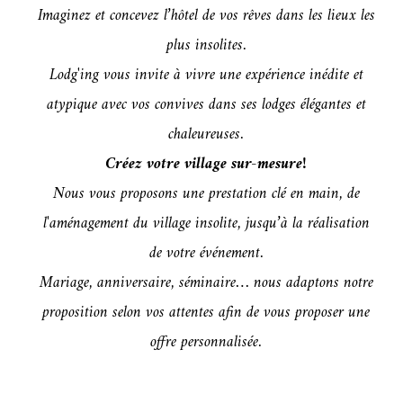
Imaginez et concevez l’hôtel de vos rêves dans les lieux les
plus insolites.
Lodg'ing vous invite à vivre une expérience inédite et
atypique avec vos convives dans ses lodges élégantes et
chaleureuses.
Créez votre village sur-mesure!
Nous vous proposons une prestation clé en main, de
l'aménagement du village insolite, jusqu’à la réalisation
de votre événement.
Mariage, anniversaire, séminaire… nous adaptons notre
proposition selon vos attentes afin de vous proposer une
offre personnalisée.