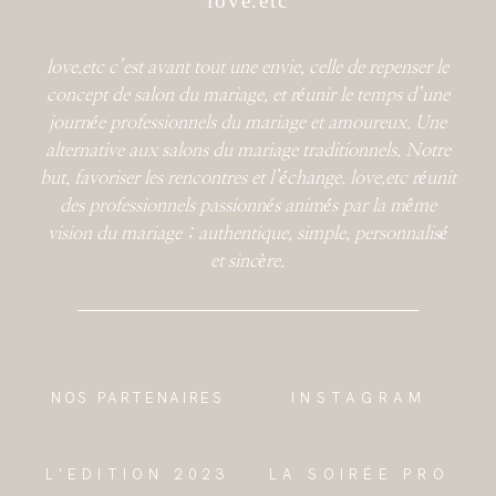
love.etc
love.etc c’est avant tout une envie, celle de repenser le
concept de salon du mariage, et réunir le temps d’une
journée professionnels du mariage et amoureux. Une
alternative aux salons du mariage traditionnels. Notre
but, favoriser les rencontres et l’échange. love.etc réunit
des professionnels passionnés animés par la même
vision du mariage ; authentique, simple, personnalisé
et sincère.
NOS PARTENAIRES
INSTAGRAM
L'EDITION 2023
LA SOIRÉE PRO