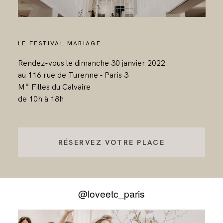
LE FESTIVAL MARIAGE
Rendez-vous le dimanche 30 janvier 2022
au 116 rue de Turenne - Paris 3
M° Filles du Calvaire
de 10h à 18h
RÉSERVEZ VOTRE PLACE
@loveetc_paris