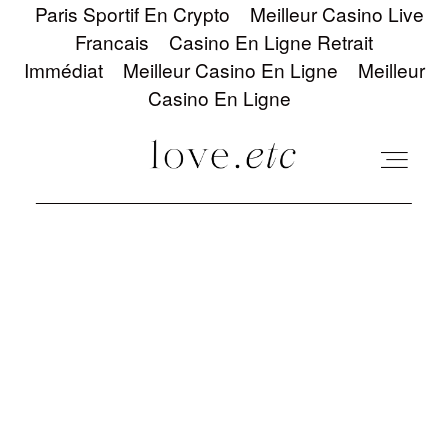
Paris Sportif En Crypto
Meilleur Casino Live
Francais
Casino En Ligne Retrait
Immédiat
Meilleur Casino En Ligne
Meilleur
Casino En Ligne
ACCUEIL
RÉSERVEZ VOTRE PLACE
CONTACT