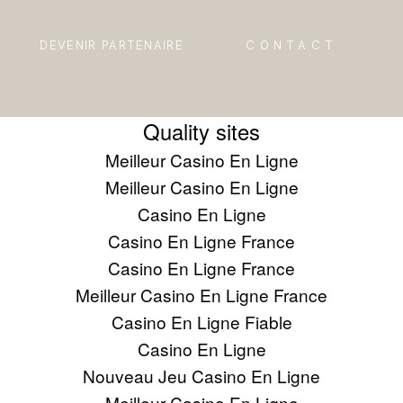
DEVENIR PARTENAIRE
CONTACT
Quality sites
Meilleur Casino En Ligne
Meilleur Casino En Ligne
Casino En Ligne
Casino En Ligne France
Casino En Ligne France
Meilleur Casino En Ligne France
Casino En Ligne Fiable
Casino En Ligne
Nouveau Jeu Casino En Ligne
Meilleur Casino En Ligne