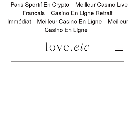
Paris Sportif En Crypto
Meilleur Casino Live
Francais
Casino En Ligne Retrait
Immédiat
Meilleur Casino En Ligne
Meilleur
Casino En Ligne
ACCUEIL
NOTRE SELECTION
CONTACT