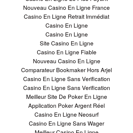
Nouveau Casino En Ligne France
Casino En Ligne Retrait Immédiat
Casino En Ligne
Casino En Ligne
Site Casino En Ligne
Casino En Ligne Fiable
Nouveau Casino En Ligne
Comparateur Bookmaker Hors Arjel
Casino En Ligne Sans Verification
Casino En Ligne Sans Verification
Meilleur Site De Poker En Ligne
Application Poker Argent Réel
Casino En Ligne Neosurf
Casino En Ligne Sans Wager
Meilleur Casino En Ligne