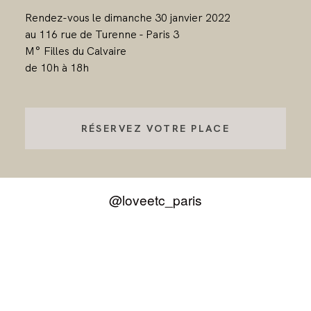
Rendez-vous le dimanche 30 janvier 2022
au 116 rue de Turenne - Paris 3
M° Filles du Calvaire
de 10h à 18h
RÉSERVEZ VOTRE PLACE
@loveetc_paris