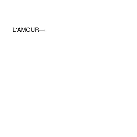
L'AMOUR​​​​​​​​ —​​​​​