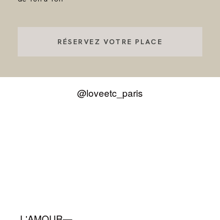
RÉSERVEZ VOTRE PLACE
@loveetc_paris
L'AMOUR​​​​​​​​ —​​​​​