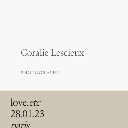
Coralie Lescieux
PHOTOGRAPHE
love.
etc
28.01.23
paris