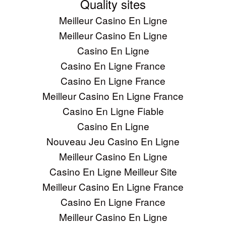
Quality sites
Meilleur Casino En Ligne
Meilleur Casino En Ligne
Casino En Ligne
Casino En Ligne France
Casino En Ligne France
Meilleur Casino En Ligne France
Casino En Ligne Fiable
Casino En Ligne
Nouveau Jeu Casino En Ligne
Meilleur Casino En Ligne
Casino En Ligne Meilleur Site
Meilleur Casino En Ligne France
Casino En Ligne France
Meilleur Casino En Ligne