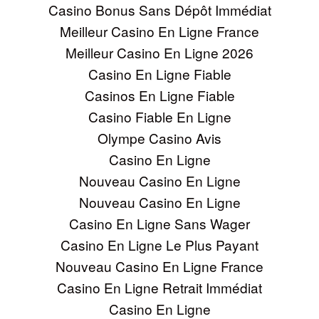
Casino Bonus Sans Dépôt Immédiat
Meilleur Casino En Ligne France
Meilleur Casino En Ligne 2026
Casino En Ligne Fiable
Casinos En Ligne Fiable
Casino Fiable En Ligne
Olympe Casino Avis
Casino En Ligne
Nouveau Casino En Ligne
Nouveau Casino En Ligne
Casino En Ligne Sans Wager
Casino En Ligne Le Plus Payant
Nouveau Casino En Ligne France
Casino En Ligne Retrait Immédiat
Casino En Ligne