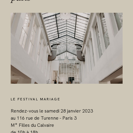
LE FESTIVAL MARIAGE
Rendez-vous le samedi 28 janvier 2023
au 116 rue de Turenne - Paris 3
M° Filles du Calvaire
de 10h à 18h