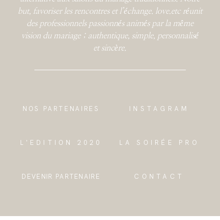
but, favoriser les rencontres et l’échange. love.etc réunit
des professionnels passionnés animés par la même
vision du mariage ; authentique, simple, personnalisé
et sincère.
NOS PARTENAIRES
INSTAGRAM
L'EDITION 2020
LA SOIRÉE PRO
DEVENIR PARTENAIRE
CONTACT