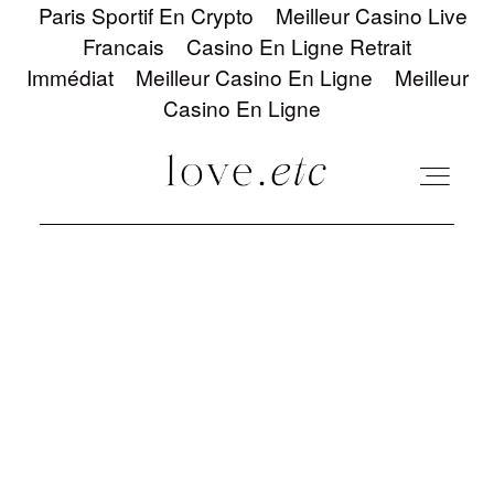
Paris Sportif En Crypto
Meilleur Casino Live
Francais
Casino En Ligne Retrait
Immédiat
Meilleur Casino En Ligne
Meilleur
Casino En Ligne
ACCUEIL
NOTRE SELECTION
CONTACT