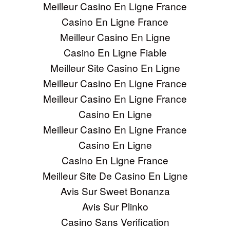
Meilleur Casino En Ligne France
Casino En Ligne France
Meilleur Casino En Ligne
Casino En Ligne Fiable
Meilleur Site Casino En Ligne
Meilleur Casino En Ligne France
Meilleur Casino En Ligne France
Casino En Ligne
Meilleur Casino En Ligne France
Casino En Ligne
Casino En Ligne France
Meilleur Site De Casino En Ligne
Avis Sur Sweet Bonanza
Avis Sur Plinko
Casino Sans Verification