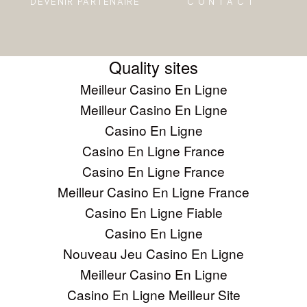
DEVENIR PARTENAIRE
CONTACT
Quality sites
Meilleur Casino En Ligne
Meilleur Casino En Ligne
Casino En Ligne
Casino En Ligne France
Casino En Ligne France
Meilleur Casino En Ligne France
Casino En Ligne Fiable
Casino En Ligne
Nouveau Jeu Casino En Ligne
Meilleur Casino En Ligne
Casino En Ligne Meilleur Site