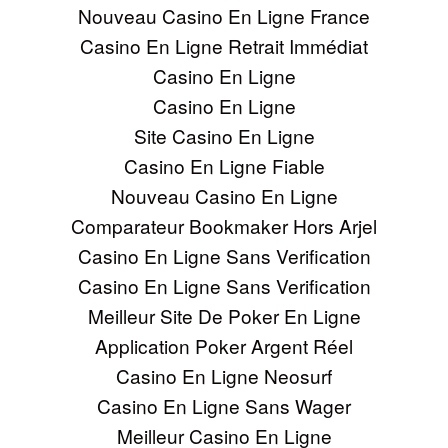
Nouveau Casino En Ligne France
Casino En Ligne Retrait Immédiat
Casino En Ligne
Casino En Ligne
Site Casino En Ligne
Casino En Ligne Fiable
Nouveau Casino En Ligne
Comparateur Bookmaker Hors Arjel
Casino En Ligne Sans Verification
Casino En Ligne Sans Verification
Meilleur Site De Poker En Ligne
Application Poker Argent Réel
Casino En Ligne Neosurf
Casino En Ligne Sans Wager
Meilleur Casino En Ligne