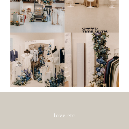
love.etc